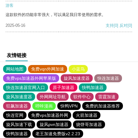
游客
这款软件的功能非常强大，可以满足我日常使用的需求。
2025-05-16
支持
[0]
反对
[0]
友情链接
网站地图
免费vqn外网加速
小蓝鸟
免费vps加速器外网苹果版
旋风加速度器
快连加速器
快连加速器官网入口
原子加速器
快鸭加速器
旋风加速度器
外网网址导航
软件中心
雷霆加速
狂飙加速器
哔咔漫画
快鸭VPN
免费的加速器推荐
快连官网
免费vps加速器外网
火箭加速器
旋风加速下载
旋风pvn加速器
烧饼哥加速器
快鸭加速器
老王加速免费版v2.2.23