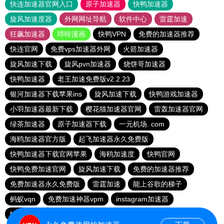
快连加速器官网入口
原子加速器
快鸭加速器
旋风加速度器
外网网址导航
软件中心
雷霆加速
狂飙加速器
哔咔漫画
快鸭VPN
免费的加速器推荐
快连官网
免费vps加速器外网
火箭加速器
旋风加速下载
旋风pvn加速器
烧饼哥加速器
快鸭加速器
老王加速免费版v2.2.23
银河加速器下载苹果ins
旋风加速下载
快鸭游戏加速器
小羽加速器最新下载
樱花猫加速器官网
雷轰加速器官网
绿茶加速器
原子加速器下载
一元机场. com
海鸥加速器官方版
起飞加速器永久免费版
快鸭加速器下载官网苹果
海鸥加速度
快鸭官网
快鸭免费加速官网
旋风加速下载
免费的加速器推荐
免费加速器永久免费版
雷霆加速
能上谷歌的梯子
蚂蚁vqn
免费加速神器vpm
instagram加速器
fy66加速器
免费跨墙软件
毒舌加速器