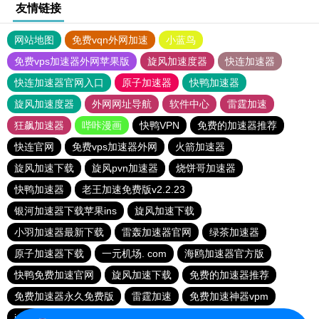
友情链接
网站地图
免费vqn外网加速
小蓝鸟
免费vps加速器外网苹果版
旋风加速度器
快连加速器
快连加速器官网入口
原子加速器
快鸭加速器
旋风加速度器
外网网址导航
软件中心
雷霆加速
狂飙加速器
哔咔漫画
快鸭VPN
免费的加速器推荐
快连官网
免费vps加速器外网
火箭加速器
旋风加速下载
旋风pvn加速器
烧饼哥加速器
快鸭加速器
老王加速免费版v2.2.23
银河加速器下载苹果ins
旋风加速下载
小羽加速器最新下载
雷轰加速器官网
绿茶加速器
原子加速器下载
一元机场. com
海鸥加速器官方版
快鸭免费加速官网
旋风加速下载
免费的加速器推荐
免费加速器永久免费版
雷霆加速
免费加速神器vpm
instagram加速器
免费跨墙软件