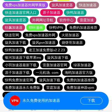
免费vps加速器外网苹果版
旋风加速度器
快连加速器
快连加速器官网入口
原子加速器
快鸭加速器
旋风加速度器
外网网址导航
软件中心
雷霆加速
狂飙加速器
哔咔漫画
快鸭VPN
免费的加速器推荐
快连官网
免费vps加速器外网
火箭加速器
旋风加速下载
旋风pvn加速器
烧饼哥加速器
快鸭加速器
老王加速免费版v2.2.23
银河加速器下载苹果ins
旋风加速下载
小羽加速器最新下载
雷轰加速器官网
绿茶加速器
原子加速器下载
一元机场. com
海鸥加速器官方版
快鸭免费加速官网
旋风加速下载
免费的加速器推荐
免费加速器永久免费版
雷霆加速
免费加速神器vpm
instagram加速器
免费跨墙软件
永久免费使用的加速器
下载
0.022621s
首页
安卓
苹果
排行
推荐