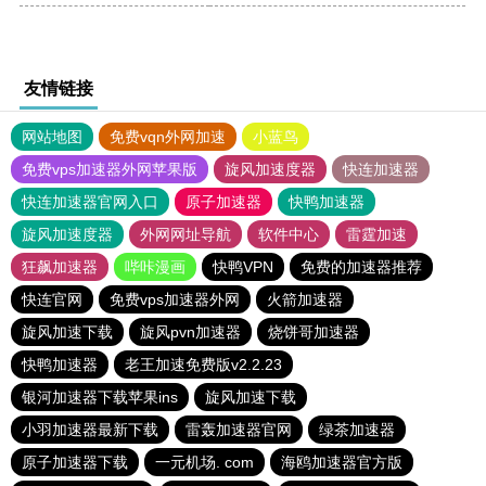
友情链接
网站地图
免费vqn外网加速
小蓝鸟
免费vps加速器外网苹果版
旋风加速度器
快连加速器
快连加速器官网入口
原子加速器
快鸭加速器
旋风加速度器
外网网址导航
软件中心
雷霆加速
狂飙加速器
哔咔漫画
快鸭VPN
免费的加速器推荐
快连官网
免费vps加速器外网
火箭加速器
旋风加速下载
旋风pvn加速器
烧饼哥加速器
快鸭加速器
老王加速免费版v2.2.23
银河加速器下载苹果ins
旋风加速下载
小羽加速器最新下载
雷轰加速器官网
绿茶加速器
原子加速器下载
一元机场. com
海鸥加速器官方版