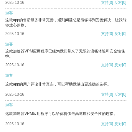
2025-10-16
支持
[0]
反对
[0]
游客
这款app的售后服务非常完善，遇到问题总是能够得到妥善解决，让我能
够放心购物。
2025-10-16
支持
[0]
反对
[0]
游客
这款加速器VPM应用程序已经为我们带来了无限的流畅体验和安全性保
护。
2025-10-16
支持
[0]
反对
[0]
游客
这款app的用户评论非常真实，可以帮助我做出更准确的选择。
2025-10-16
支持
[0]
反对
[0]
游客
这款加速器VPM应用程序可以给你提供最高速度和安全性的连接。
2025-10-16
支持
[0]
反对
[0]