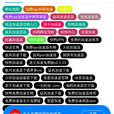
网站地图
免费vqn外网加速
小蓝鸟
免费vps加速器外网苹果版
旋风加速度器
快连加速器
快连加速器官网入口
原子加速器
快鸭加速器
旋风加速度器
外网网址导航
软件中心
雷霆加速
狂飙加速器
哔咔漫画
快鸭VPN
免费的加速器推荐
快连官网
免费vps加速器外网
火箭加速器
旋风加速下载
旋风pvn加速器
烧饼哥加速器
快鸭加速器
老王加速免费版v2.2.23
银河加速器下载苹果ins
旋风加速下载
小羽加速器最新下载
雷轰加速器官网
绿茶加速器
原子加速器下载
一元机场. com
海鸥加速器官方版
快鸭免费加速官网
旋风加速下载
免费的加速器推荐
免费加速器永久免费版
雷霆加速
免费加速神器vpm
instagram加速器
免费跨墙软件
永久免费使用的加速器
下载