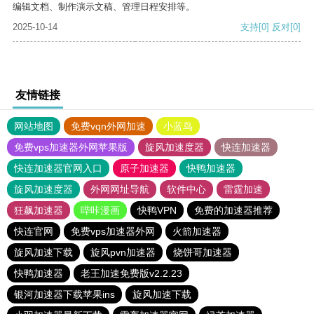
编辑文档、制作演示文稿、管理日程安排等。
2025-10-14
支持
[0]
反对
[0]
友情链接
网站地图
免费vqn外网加速
小蓝鸟
免费vps加速器外网苹果版
旋风加速度器
快连加速器
快连加速器官网入口
原子加速器
快鸭加速器
旋风加速度器
外网网址导航
软件中心
雷霆加速
狂飙加速器
哔咔漫画
快鸭VPN
免费的加速器推荐
快连官网
免费vps加速器外网
火箭加速器
旋风加速下载
旋风pvn加速器
烧饼哥加速器
快鸭加速器
老王加速免费版v2.2.23
银河加速器下载苹果ins
旋风加速下载