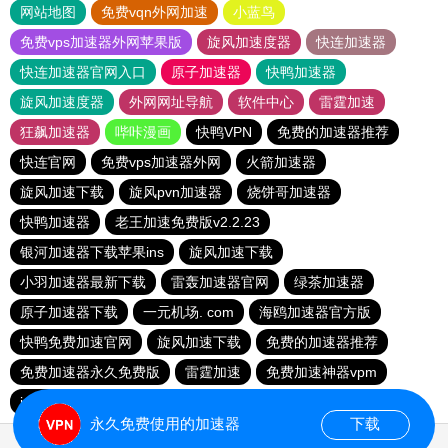
网站地图
免费vqn外网加速
小蓝鸟
免费vps加速器外网苹果版
旋风加速度器
快连加速器
快连加速器官网入口
原子加速器
快鸭加速器
旋风加速度器
外网网址导航
软件中心
雷霆加速
狂飙加速器
哔咔漫画
快鸭VPN
免费的加速器推荐
快连官网
免费vps加速器外网
火箭加速器
旋风加速下载
旋风pvn加速器
烧饼哥加速器
快鸭加速器
老王加速免费版v2.2.23
银河加速器下载苹果ins
旋风加速下载
小羽加速器最新下载
雷轰加速器官网
绿茶加速器
原子加速器下载
一元机场. com
海鸥加速器官方版
快鸭免费加速官网
旋风加速下载
免费的加速器推荐
免费加速器永久免费版
雷霆加速
免费加速神器vpm
instagram加速器
免费跨墙软件
永久免费使用的加速器
下载