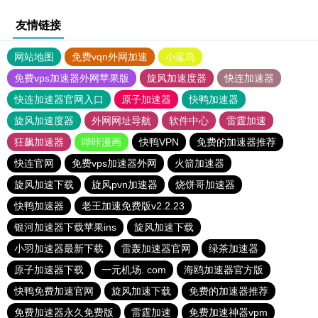
友情链接
网站地图
免费vqn外网加速
小蓝鸟
免费vps加速器外网苹果版
旋风加速度器
快连加速器
快连加速器官网入口
原子加速器
快鸭加速器
旋风加速度器
外网网址导航
软件中心
雷霆加速
狂飙加速器
哔咔漫画
快鸭VPN
免费的加速器推荐
快连官网
免费vps加速器外网
火箭加速器
旋风加速下载
旋风pvn加速器
烧饼哥加速器
快鸭加速器
老王加速免费版v2.2.23
银河加速器下载苹果ins
旋风加速下载
小羽加速器最新下载
雷轰加速器官网
绿茶加速器
原子加速器下载
一元机场. com
海鸥加速器官方版
快鸭免费加速官网
旋风加速下载
免费的加速器推荐
免费加速器永久免费版
雷霆加速
免费加速神器vpm