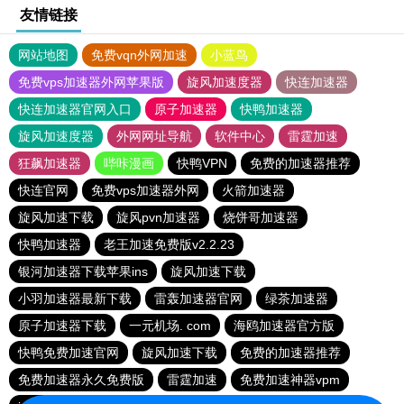
友情链接
网站地图
免费vqn外网加速
小蓝鸟
免费vps加速器外网苹果版
旋风加速度器
快连加速器
快连加速器官网入口
原子加速器
快鸭加速器
旋风加速度器
外网网址导航
软件中心
雷霆加速
狂飙加速器
哔咔漫画
快鸭VPN
免费的加速器推荐
快连官网
免费vps加速器外网
火箭加速器
旋风加速下载
旋风pvn加速器
烧饼哥加速器
快鸭加速器
老王加速免费版v2.2.23
银河加速器下载苹果ins
旋风加速下载
小羽加速器最新下载
雷轰加速器官网
绿茶加速器
原子加速器下载
一元机场. com
海鸥加速器官方版
快鸭免费加速官网
旋风加速下载
免费的加速器推荐
免费加速器永久免费版
雷霆加速
免费加速神器vpm