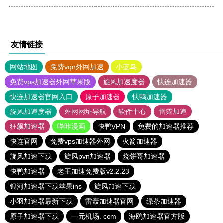
友情链接
网站地图
免费vqn外网加速
小蓝鸟
免费vps加速器外网苹果版
旋风加速度器
快连加速器
快连加速器官网入口
原子加速器
快鸭加速器
旋风加速度器
外网网址导航
软件中心
雷霆加速
狂飙加速器
哔咔漫画
快鸭VPN
免费的加速器推荐
快连官网
免费vps加速器外网
火箭加速器
旋风加速下载
旋风pvn加速器
烧饼哥加速器
快鸭加速器
老王加速免费版v2.2.23
银河加速器下载苹果ins
旋风加速下载
小羽加速器最新下载
雷轰加速器官网
绿茶加速器
原子加速器下载
一元机场. com
海鸥加速器官方版