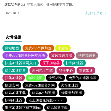
这款软件的设计非常人性化，使用起来非常方便。
2025-10-02
支持
[0]
反对
[0]
友情链接
网站地图
免费vqn外网加速
小蓝鸟
免费vps加速器外网苹果版
旋风加速度器
快连加速器
快连加速器官网入口
原子加速器
快鸭加速器
旋风加速度器
外网网址导航
软件中心
雷霆加速
狂飙加速器
哔咔漫画
快鸭VPN
免费的加速器推荐
快连官网
免费vps加速器外网
火箭加速器
旋风加速下载
旋风pvn加速器
烧饼哥加速器
快鸭加速器
老王加速免费版v2.2.23
银河加速器下载苹果ins
旋风加速下载