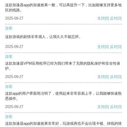
这款加速器app的加速效果一般，可以再提升一下，比如能够支持更多地
区的线路。
2025-09-27
支持
[0]
反对
[0]
游客
这款游戏的剧情非常感人，让我久久不能忘怀。
2025-09-27
支持
[0]
反对
[0]
游客
这款加速器VPM应用程序已经为我们带来了无限的隐私保护和安全性保
护。
2025-09-27
支持
[0]
反对
[0]
游客
这款app的用户界面简洁明了，使用起来非常容易上手，让我能够快速熟
悉操作。
2025-09-27
支持
[0]
反对
[0]
游客
这款加速器app的加速效果非常好，玩游戏再也不会出现卡顿、掉线的情