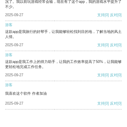
况了。我以前玩游戏经常会输，现在有了这个app，我的游戏水平提升了
不少。
2025-09-27
支持
[0]
反对
[0]
游客
这款app是我旅行的好帮手，让我能够轻松找到目的地，了解当地的风土
人情。
2025-09-27
支持
[0]
反对
[0]
游客
这款app是我工作上的得力助手，让我的工作效率提高了50%，让我能够
更轻松地完成工作任务。
2025-09-27
支持
[0]
反对
[0]
游客
我喜欢这个软件 作者加油
2025-09-27
支持
[0]
反对
[0]