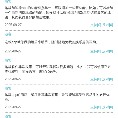
游客
这款加速器app的功能有点单一，可以增加一些新功能。比如，可以增加
一个自动切换线路的功能，这样就可以根据网络情况自动选择最优的线
路，从而获得更好的加速效果。
2025-09-27
支持
[0]
反对
[0]
游客
这款app就像我的娱乐小助手，随时随地为我的娱乐提供帮助。
2025-09-27
支持
[0]
反对
[0]
游客
这款软件非常实用，可以帮助我解决很多问题。比如，我可以使用它来
查找资料、翻译语言、编写代码等。
2025-09-27
支持
[0]
反对
[0]
游客
这款app的酒店、餐厅推荐非常有用，让我能够享受到高品质的旅行体
验。
2025-09-27
支持
[0]
反对
[0]
游客