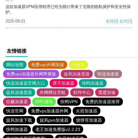
这款加速器VPM应用程序已经为我们带来了无限的隐私保护和安全性保
护。
2025-09-21
支持
[0]
反对
[0]
友情链接
网站地图
免费vqn外网加速
小蓝鸟
免费vps加速器外网苹果版
旋风加速度器
快连加速器
快连加速器官网入口
原子加速器
快鸭加速器
旋风加速度器
外网网址导航
软件中心
雷霆加速
狂飙加速器
哔咔漫画
快鸭VPN
免费的加速器推荐
快连官网
免费vps加速器外网
火箭加速器
旋风加速下载
旋风pvn加速器
烧饼哥加速器
快鸭加速器
老王加速免费版v2.2.23