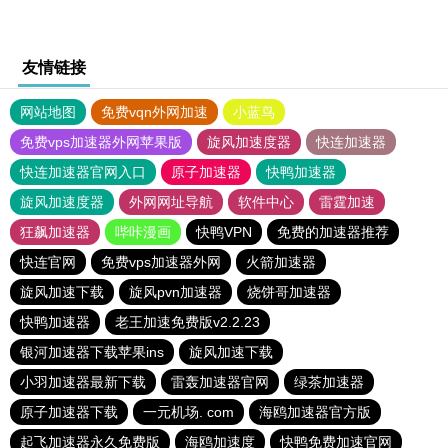
友情链接
网站地图
免费vqn外网加速
小蓝鸟
免费vps加速器外网苹果版
旋风加速度器
快连加速器
快连加速器官网入口
原子加速器
快鸭加速器
旋风加速度器
外网网址导航
软件中心
雷霆加速
狂飙加速器
哔咔漫画
快鸭VPN
免费的加速器推荐
快连官网
免费vps加速器外网
火箭加速器
旋风加速下载
旋风pvn加速器
烧饼哥加速器
快鸭加速器
老王加速免费版v2.2.23
银河加速器下载苹果ins
旋风加速下载
小羽加速器最新下载
雷轰加速器官网
绿茶加速器
原子加速器下载
一元机场. com
海鸥加速器官方版
起飞加速器永久免费版
海鸥加速度
快鸭免费加速官网