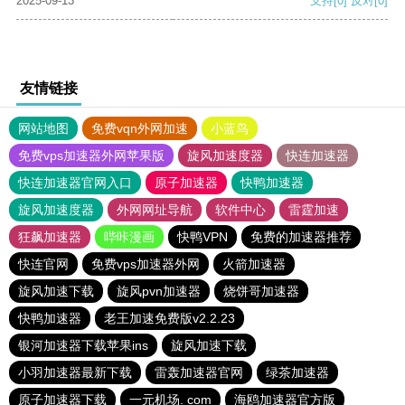
2025-09-13
支持
[0]
反对
[0]
友情链接
网站地图
免费vqn外网加速
小蓝鸟
免费vps加速器外网苹果版
旋风加速度器
快连加速器
快连加速器官网入口
原子加速器
快鸭加速器
旋风加速度器
外网网址导航
软件中心
雷霆加速
狂飙加速器
哔咔漫画
快鸭VPN
免费的加速器推荐
快连官网
免费vps加速器外网
火箭加速器
旋风加速下载
旋风pvn加速器
烧饼哥加速器
快鸭加速器
老王加速免费版v2.2.23
银河加速器下载苹果ins
旋风加速下载
小羽加速器最新下载
雷轰加速器官网
绿茶加速器
原子加速器下载
一元机场. com
海鸥加速器官方版