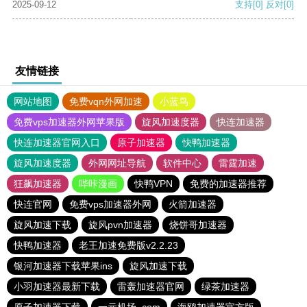
2025-09-12
支持
[0]
反对
[0]
友情链接
网站地图
免费vqn外网加速
小蓝鸟
免费vps加速器外网苹果版
旋风加速度器
快连加速器
快连加速器官网入口
原子加速器
快鸭加速器
旋风加速度器
外网网址导航
软件中心
雷霆加速
狂飙加速器
哔咔漫画
快鸭VPN
免费的加速器推荐
快连官网
免费vps加速器外网
火箭加速器
旋风加速下载
旋风pvn加速器
烧饼哥加速器
快鸭加速器
老王加速免费版v2.2.23
银河加速器下载苹果ins
旋风加速下载
小羽加速器最新下载
雷轰加速器官网
绿茶加速器