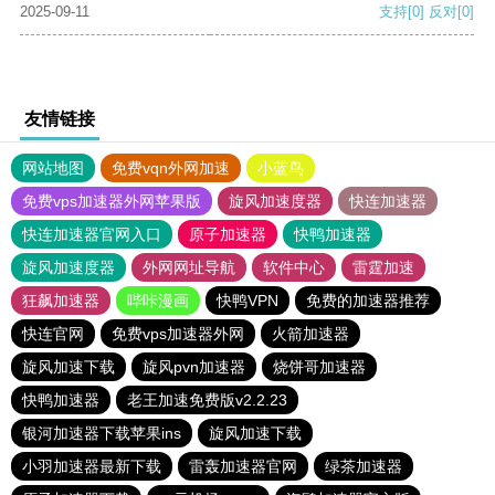
2025-09-11
支持
[0]
反对
[0]
友情链接
网站地图
免费vqn外网加速
小蓝鸟
免费vps加速器外网苹果版
旋风加速度器
快连加速器
快连加速器官网入口
原子加速器
快鸭加速器
旋风加速度器
外网网址导航
软件中心
雷霆加速
狂飙加速器
哔咔漫画
快鸭VPN
免费的加速器推荐
快连官网
免费vps加速器外网
火箭加速器
旋风加速下载
旋风pvn加速器
烧饼哥加速器
快鸭加速器
老王加速免费版v2.2.23
银河加速器下载苹果ins
旋风加速下载
小羽加速器最新下载
雷轰加速器官网
绿茶加速器