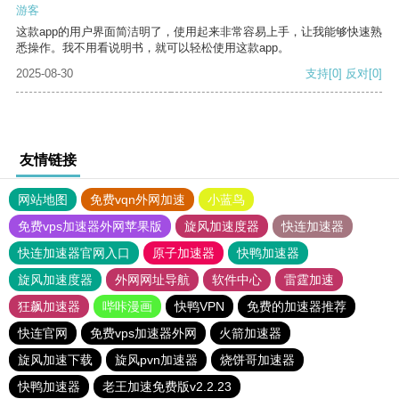
游客
这款app的用户界面简洁明了，使用起来非常容易上手，让我能够快速熟
悉操作。我不用看说明书，就可以轻松使用这款app。
2025-08-30
支持
[0]
反对
[0]
友情链接
网站地图
免费vqn外网加速
小蓝鸟
免费vps加速器外网苹果版
旋风加速度器
快连加速器
快连加速器官网入口
原子加速器
快鸭加速器
旋风加速度器
外网网址导航
软件中心
雷霆加速
狂飙加速器
哔咔漫画
快鸭VPN
免费的加速器推荐
快连官网
免费vps加速器外网
火箭加速器
旋风加速下载
旋风pvn加速器
烧饼哥加速器
快鸭加速器
老王加速免费版v2.2.23