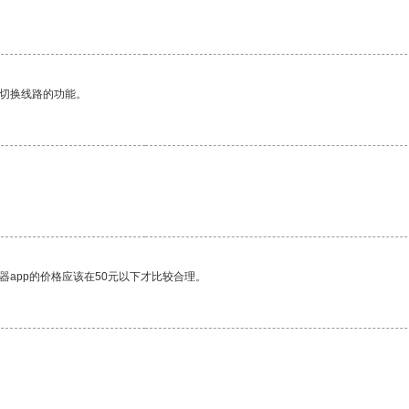
动切换线路的功能。
器app的价格应该在50元以下才比较合理。