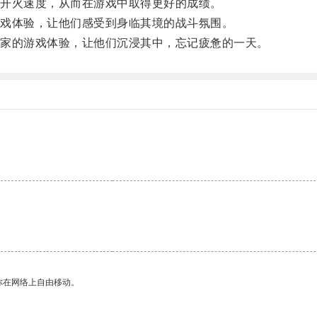
开火速度，从而在游戏中取得更好的成绩。
戏体验，让他们感受到身临其境的战斗氛围。
家的游戏体验，让他们沉浸其中，忘记疲惫的一天。
你在网络上自由移动。