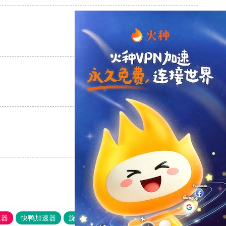
支持
[0]
反对
[0]
支持
[0]
反对
[0]
支持
[0]
反对
[0]
速器
快鸭加速器
旋风加速度器
外网网址导航
软件中心