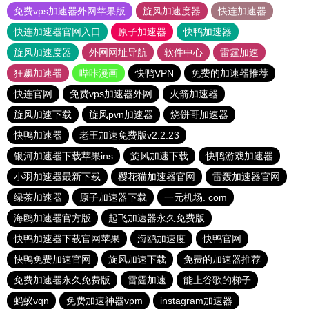
免费vps加速器外网苹果版
旋风加速度器
快连加速器
快连加速器官网入口
原子加速器
快鸭加速器
旋风加速度器
外网网址导航
软件中心
雷霆加速
狂飙加速器
哔咔漫画
快鸭VPN
免费的加速器推荐
快连官网
免费vps加速器外网
火箭加速器
旋风加速下载
旋风pvn加速器
烧饼哥加速器
快鸭加速器
老王加速免费版v2.2.23
银河加速器下载苹果ins
旋风加速下载
快鸭游戏加速器
小羽加速器最新下载
樱花猫加速器官网
雷轰加速器官网
绿茶加速器
原子加速器下载
一元机场. com
海鸥加速器官方版
起飞加速器永久免费版
快鸭加速器下载官网苹果
海鸥加速度
快鸭官网
快鸭免费加速官网
旋风加速下载
免费的加速器推荐
免费加速器永久免费版
雷霆加速
能上谷歌的梯子
蚂蚁vqn
免费加速神器vpm
instagram加速器