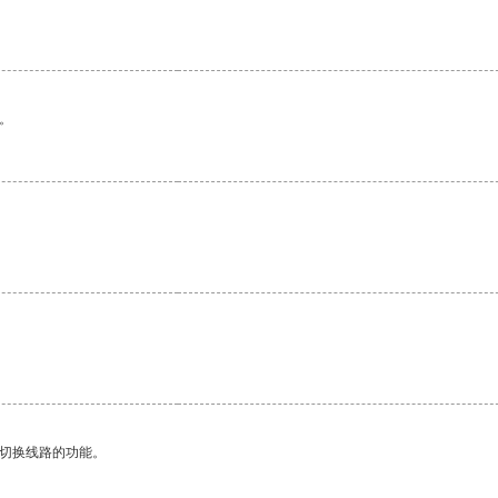
。
动切换线路的功能。