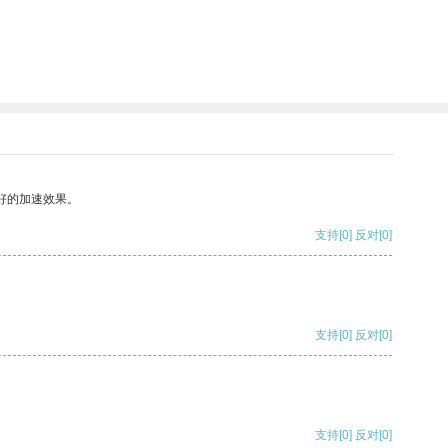
好的加速效果。
支持
[0]
反对
[0]
支持
[0]
反对
[0]
支持
[0]
反对
[0]