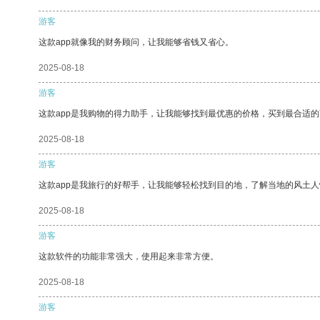
游客
这款app就像我的财务顾问，让我能够省钱又省心。
2025-08-18
游客
这款app是我购物的得力助手，让我能够找到最优惠的价格，买到最合适
2025-08-18
游客
这款app是我旅行的好帮手，让我能够轻松找到目的地，了解当地的风土人
2025-08-18
游客
这款软件的功能非常强大，使用起来非常方便。
2025-08-18
游客