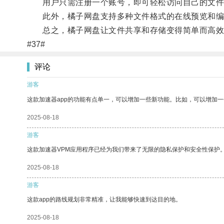
用户只需注册一个账号，即可轻松访问自己的文件
此外，橘子网盘支持多种文件格式的在线预览和编
总之，橘子网盘让文件共享和存储变得简单而高效
#37#
评论
游客
这款加速器app的功能有点单一，可以增加一些新功能。比如，可以增加
2025-08-18
游客
这款加速器VPM应用程序已经为我们带来了无限的隐私保护和安全性保护
2025-08-18
游客
这款app的路线规划非常精准，让我能够快速到达目的地。
2025-08-18