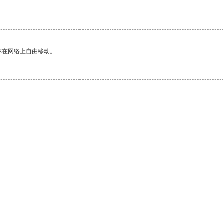
。
你在网络上自由移动。