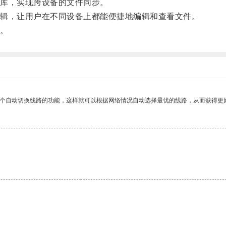
库，实现跨设备的文件同步。
辑，让用户在不同设备上都能便捷地编辑和查看文件。
。
一个自动切换线路的功能，这样就可以根据网络情况自动选择最优的线路，从而获得更
。