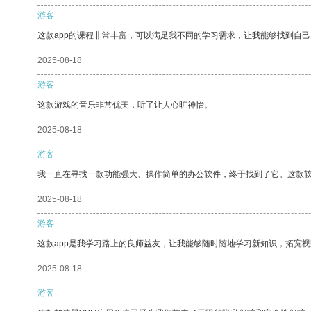
游客
这款app的课程非常丰富，可以满足我不同的学习需求，让我能够找到自
2025-08-18
游客
这款游戏的音乐非常优美，听了让人心旷神怡。
2025-08-18
游客
我一直在寻找一款功能强大、操作简单的办公软件，终于找到了它。这款
2025-08-18
游客
这款app是我学习路上的良师益友，让我能够随时随地学习新知识，拓宽视
2025-08-18
游客