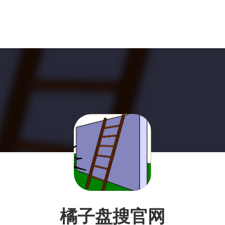
橘子盘搜官网