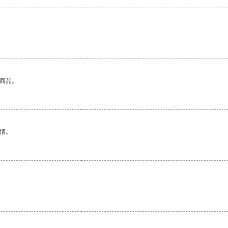
的商品。
情。