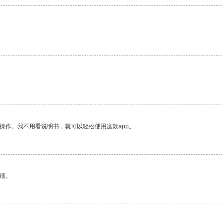
。
操作。我不用看说明书，就可以轻松使用这款app。
绩。