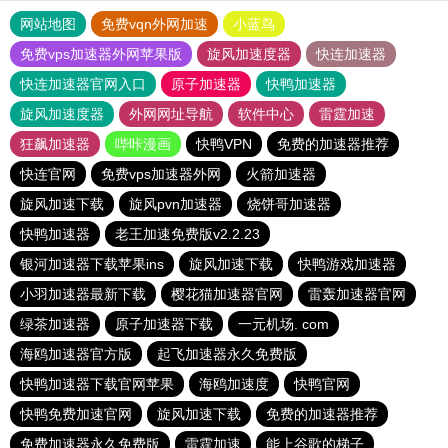
网站地图
免费vqn外网加速
小蓝鸟
免费vps加速器外网苹果版
旋风加速度器
快连加速器
快连加速器官网入口
原子加速器
快鸭加速器
旋风加速度器
外网网址导航
软件中心
雷霆加速
狂飙加速器
哔咔漫画
快鸭VPN
免费的加速器推荐
快连官网
免费vps加速器外网
火箭加速器
旋风加速下载
旋风pvn加速器
烧饼哥加速器
快鸭加速器
老王加速免费版v2.2.23
银河加速器下载苹果ins
旋风加速下载
快鸭游戏加速器
小羽加速器最新下载
樱花猫加速器官网
雷轰加速器官网
绿茶加速器
原子加速器下载
一元机场. com
海鸥加速器官方版
起飞加速器永久免费版
快鸭加速器下载官网苹果
海鸥加速度
快鸭官网
快鸭免费加速官网
旋风加速下载
免费的加速器推荐
免费加速器永久免费版
雷霆加速
能上谷歌的梯子