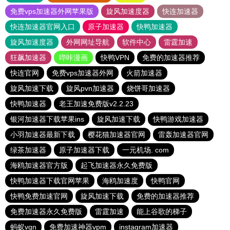
免费vps加速器外网苹果版
旋风加速度器
快连加速器
快连加速器官网入口
原子加速器
快鸭加速器
旋风加速度器
外网网址导航
软件中心
雷霆加速
狂飙加速器
哔咔漫画
快鸭VPN
免费的加速器推荐
快连官网
免费vps加速器外网
火箭加速器
旋风加速下载
旋风pvn加速器
烧饼哥加速器
快鸭加速器
老王加速免费版v2.2.23
银河加速器下载苹果ins
旋风加速下载
快鸭游戏加速器
小羽加速器最新下载
樱花猫加速器官网
雷轰加速器官网
绿茶加速器
原子加速器下载
一元机场. com
海鸥加速器官方版
起飞加速器永久免费版
快鸭加速器下载官网苹果
海鸥加速度
快鸭官网
快鸭免费加速官网
旋风加速下载
免费的加速器推荐
免费加速器永久免费版
雷霆加速
能上谷歌的梯子
蚂蚁vqn
免费加速神器vpm
instagram加速器