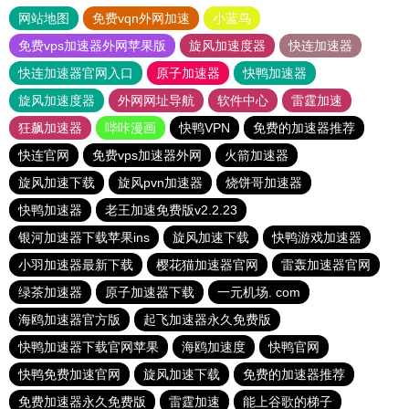
网站地图
免费vqn外网加速
小蓝鸟
免费vps加速器外网苹果版
旋风加速度器
快连加速器
快连加速器官网入口
原子加速器
快鸭加速器
旋风加速度器
外网网址导航
软件中心
雷霆加速
狂飙加速器
哔咔漫画
快鸭VPN
免费的加速器推荐
快连官网
免费vps加速器外网
火箭加速器
旋风加速下载
旋风pvn加速器
烧饼哥加速器
快鸭加速器
老王加速免费版v2.2.23
银河加速器下载苹果ins
旋风加速下载
快鸭游戏加速器
小羽加速器最新下载
樱花猫加速器官网
雷轰加速器官网
绿茶加速器
原子加速器下载
一元机场. com
海鸥加速器官方版
起飞加速器永久免费版
快鸭加速器下载官网苹果
海鸥加速度
快鸭官网
快鸭免费加速官网
旋风加速下载
免费的加速器推荐
免费加速器永久免费版
雷霆加速
能上谷歌的梯子