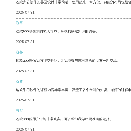
这款办公软件的界面设计非常简洁，使用起来非常方便。功能的布局也很
2025-07-31
游客
这款app就像我的私人导师，带领我探索知识的奥秘。
2025-07-31
游客
这款app就像我的社交平台，让我能够与志同道合的朋友一起交流。
2025-07-31
游客
这款学习软件的课程内容非常丰富，涵盖了各个学科的知识。老师的讲解
2025-07-31
游客
这款app的用户评论非常真实，可以帮助我做出更准确的选择。
2025-07-31