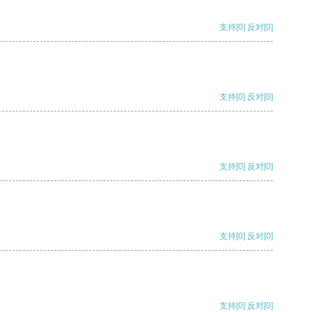
支持
[0]
反对
[0]
支持
[0]
反对
[0]
支持
[0]
反对
[0]
支持
[0]
反对
[0]
支持
[0]
反对
[0]