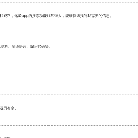
找资料，这款app的搜索功能非常强大，能够快速找到我需要的信息。
找资料、翻译语言、编写代码等。
中游刃有余。