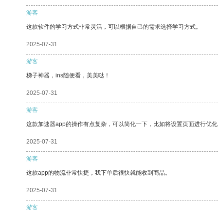
游客
这款软件的学习方式非常灵活，可以根据自己的需求选择学习方式。
2025-07-31
游客
梯子神器，ins随便看，美美哒！
2025-07-31
游客
这款加速器app的操作有点复杂，可以简化一下，比如将设置页面进行优化
2025-07-31
游客
这款app的物流非常快捷，我下单后很快就能收到商品。
2025-07-31
游客