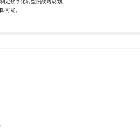
制定数字化转型的战略规划。
限可能。
。