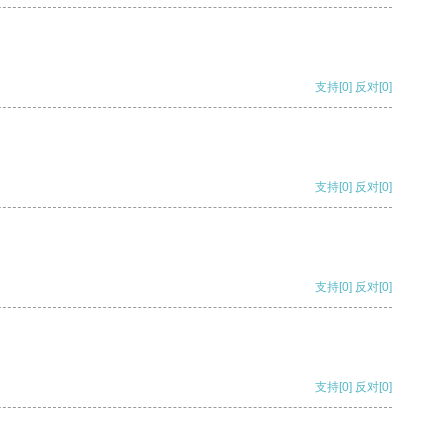
支持
[0]
反对
[0]
支持
[0]
反对
[0]
支持
[0]
反对
[0]
支持
[0]
反对
[0]