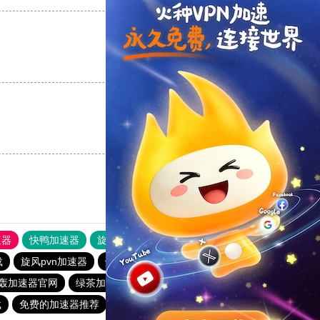
支持
[0]
反对
[0]
支持
[0]
反对
[0]
速器
快鸭加速器
旋风加速度器
外网网址导航
软件中心
载
旋风pvn加速器
烧饼哥加速器
快鸭加速器
轰加速器官网
绿茶加速器
原子加速器下载
一元机场. com
载
免费的加速器推荐
免费加速器永久免费版
雷霆加速