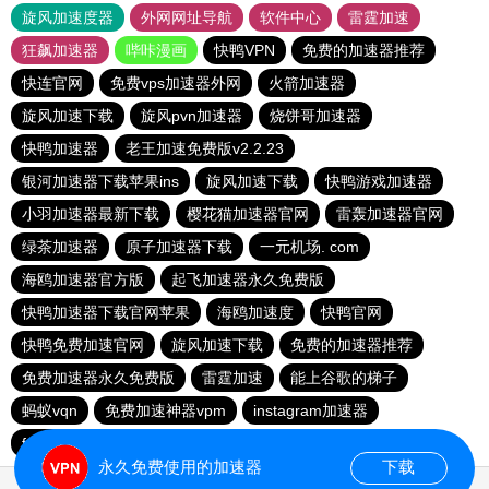
旋风加速度器
外网网址导航
软件中心
雷霆加速
狂飙加速器
哔咔漫画
快鸭VPN
免费的加速器推荐
快连官网
免费vps加速器外网
火箭加速器
旋风加速下载
旋风pvn加速器
烧饼哥加速器
快鸭加速器
老王加速免费版v2.2.23
银河加速器下载苹果ins
旋风加速下载
快鸭游戏加速器
小羽加速器最新下载
樱花猫加速器官网
雷轰加速器官网
绿茶加速器
原子加速器下载
一元机场. com
海鸥加速器官方版
起飞加速器永久免费版
快鸭加速器下载官网苹果
海鸥加速度
快鸭官网
快鸭免费加速官网
旋风加速下载
免费的加速器推荐
免费加速器永久免费版
雷霆加速
能上谷歌的梯子
蚂蚁vqn
免费加速神器vpm
instagram加速器
fy66加速器
免费跨墙软件
毒舌加速器
永久免费使用的加速器
下载