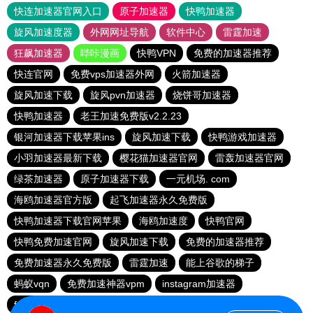
快连加速器官网入口
原子加速器
快鸭加速器
旋风加速度器
外网网址导航
软件中心
雷霆加速
狂飙加速器
哔咔漫画
快鸭VPN
免费的加速器推荐
快连官网
免费vps加速器外网
火箭加速器
旋风加速下载
旋风pvn加速器
烧饼哥加速器
快鸭加速器
老王加速免费版v2.2.23
银河加速器下载苹果ins
旋风加速下载
快鸭游戏加速器
小羽加速器最新下载
樱花猫加速器官网
雷轰加速器官网
绿茶加速器
原子加速器下载
一元机场. com
海鸥加速器官方版
起飞加速器永久免费版
快鸭加速器下载官网苹果
海鸥加速度
快鸭官网
快鸭免费加速官网
旋风加速下载
免费的加速器推荐
免费加速器永久免费版
雷霆加速
能上谷歌的梯子
蚂蚁vqn
免费加速神器vpm
instagram加速器
fy66加速器
免费跨墙软件
毒舌加速器