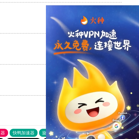
支持
[0]
反对
[0]
支持
[0]
反对
[0]
支持
[0]
反对
[0]
速器
快鸭加速器
旋风加速度器
外网网址导航
软件中心