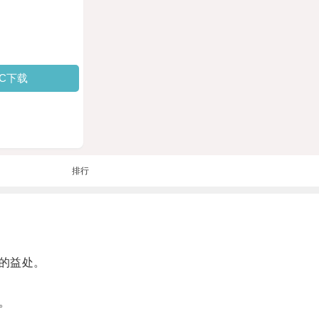
PC下载
排行
的益处。
。