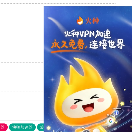
支持
[0]
反对
[0]
支持
[0]
反对
[0]
支持
[0]
反对
[0]
速器
快鸭加速器
旋风加速度器
外网网址导航
软件中心