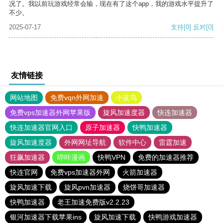
况了。我以前玩游戏经常会输，现在有了这个app，我的游戏水平提升了
不少。
2025-07-17
支持
[0]
反对
[0]
友情链接
网站地图
免费vqn外网加速
小蓝鸟
免费vps加速器外网苹果版
旋风加速度器
快连加速器
快连加速器官网入口
原子加速器
快鸭加速器
旋风加速度器
外网网址导航
软件中心
雷霆加速
狂飙加速器
哔咔漫画
快鸭VPN
免费的加速器推荐
快连官网
免费vps加速器外网
火箭加速器
旋风加速下载
旋风pvn加速器
烧饼哥加速器
快鸭加速器
老王加速免费版v2.2.23
银河加速器下载苹果ins
旋风加速下载
快鸭游戏加速器