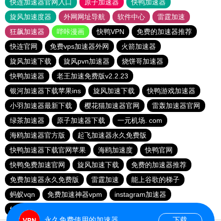
快连加速器官网入口
原子加速器
快鸭加速器
旋风加速度器
外网网址导航
软件中心
雷霆加速
狂飙加速器
哔咔漫画
快鸭VPN
免费的加速器推荐
快连官网
免费vps加速器外网
火箭加速器
旋风加速下载
旋风pvn加速器
烧饼哥加速器
快鸭加速器
老王加速免费版v2.2.23
银河加速器下载苹果ins
旋风加速下载
快鸭游戏加速器
小羽加速器最新下载
樱花猫加速器官网
雷轰加速器官网
绿茶加速器
原子加速器下载
一元机场. com
海鸥加速器官方版
起飞加速器永久免费版
快鸭加速器下载官网苹果
海鸥加速度
快鸭官网
快鸭免费加速官网
旋风加速下载
免费的加速器推荐
免费加速器永久免费版
雷霆加速
能上谷歌的梯子
蚂蚁vqn
免费加速神器vpm
instagram加速器
fy66加速器
免费跨墙软件
毒舌加速器
永久免费使用的加速器
下载