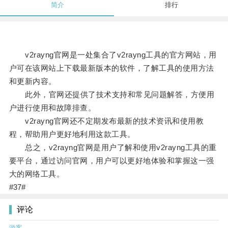
简介
排行
v2rayng官网是一处集合了v2rayng工具的官方网站，用
户可在该网站上下载最新版本的软件，了解工具的使用方法
和更新内容。
此外，官网还提供了技术支持和常见问题解答，方便用
户进行使用和故障排查。
v2rayng官网还不定期发布最新的技术资讯和使用教
程，帮助用户更好地利用这款工具。
总之，v2rayng官网是用户了解和使用v2rayng工具的重
要平台，通过访问官网，用户可以更好地体验和掌握这一强
大的网络工具。
#37#
评论
游客