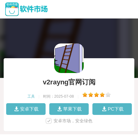
v2rayng官网订阅
工具
|
时间：2025-07-08
|
安卓下载
苹果下载
PC下载
安卓市场，安全绿色