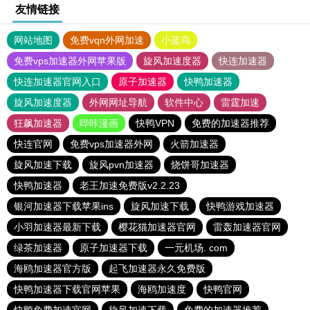
友情链接
网站地图
免费vqn外网加速
小蓝鸟
免费vps加速器外网苹果版
旋风加速度器
快连加速器
快连加速器官网入口
原子加速器
快鸭加速器
旋风加速度器
外网网址导航
软件中心
雷霆加速
狂飙加速器
哔咔漫画
快鸭VPN
免费的加速器推荐
快连官网
免费vps加速器外网
火箭加速器
旋风加速下载
旋风pvn加速器
烧饼哥加速器
快鸭加速器
老王加速免费版v2.2.23
银河加速器下载苹果ins
旋风加速下载
快鸭游戏加速器
小羽加速器最新下载
樱花猫加速器官网
雷轰加速器官网
绿茶加速器
原子加速器下载
一元机场. com
海鸥加速器官方版
起飞加速器永久免费版
快鸭加速器下载官网苹果
海鸥加速度
快鸭官网