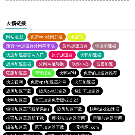
友情链接
网站地图
免费vqn外网加速
小蓝鸟
免费vps加速器外网苹果版
旋风加速度器
快连加速器
快连加速器官网入口
原子加速器
快鸭加速器
旋风加速度器
外网网址导航
软件中心
雷霆加速
狂飙加速器
哔咔漫画
快鸭VPN
免费的加速器推荐
快连官网
免费vps加速器外网
火箭加速器
旋风加速下载
旋风pvn加速器
烧饼哥加速器
快鸭加速器
老王加速免费版v2.2.23
银河加速器下载苹果ins
旋风加速下载
快鸭游戏加速器
小羽加速器最新下载
樱花猫加速器官网
雷轰加速器官网
绿茶加速器
原子加速器下载
一元机场. com