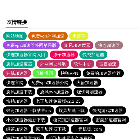
友情链接
网站地图
免费vqn外网加速
小蓝鸟
免费vps加速器外网苹果版
旋风加速度器
快连加速器
快连加速器官网入口
原子加速器
快鸭加速器
旋风加速度器
外网网址导航
软件中心
雷霆加速
狂飙加速器
哔咔漫画
快鸭VPN
免费的加速器推荐
快连官网
免费vps加速器外网
火箭加速器
旋风加速下载
旋风pvn加速器
烧饼哥加速器
快鸭加速器
老王加速免费版v2.2.23
银河加速器下载苹果ins
旋风加速下载
快鸭游戏加速器
小羽加速器最新下载
樱花猫加速器官网
雷轰加速器官网
绿茶加速器
原子加速器下载
一元机场. com
海鸥加速器官方版
起飞加速器永久免费版