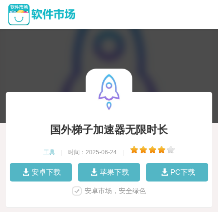
国外梯子加速器无限时长
工具
|
时间：2025-06-24
|
安卓下载
苹果下载
PC下载
安卓市场，安全绿色