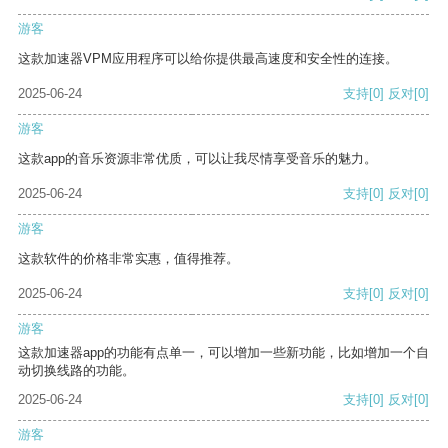
游客
这款加速器VPM应用程序可以给你提供最高速度和安全性的连接。
2025-06-24
支持
[0]
反对
[0]
游客
这款app的音乐资源非常优质，可以让我尽情享受音乐的魅力。
2025-06-24
支持
[0]
反对
[0]
游客
这款软件的价格非常实惠，值得推荐。
2025-06-24
支持
[0]
反对
[0]
游客
这款加速器app的功能有点单一，可以增加一些新功能，比如增加一个自
动切换线路的功能。
2025-06-24
支持
[0]
反对
[0]
游客