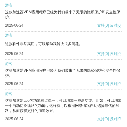
游客
这款加速器VPM应用程序已经为我们带来了无限的隐私保护和安全性保
护。
2025-06-24
支持
[0]
反对
[0]
游客
这款软件非常实用，可以帮助我解决很多问题。
2025-06-24
支持
[0]
反对
[0]
游客
这款加速器VPM应用程序已经为我们带来了无限的隐私保护和安全性保
护。
2025-06-24
支持
[0]
反对
[0]
游客
这款加速器app的功能有点单一，可以增加一些新功能。比如，可以增加
一个自动切换线路的功能，这样就可以根据网络情况自动选择最优的线
路，从而获得更好的加速效果。
2025-06-24
支持
[0]
反对
[0]