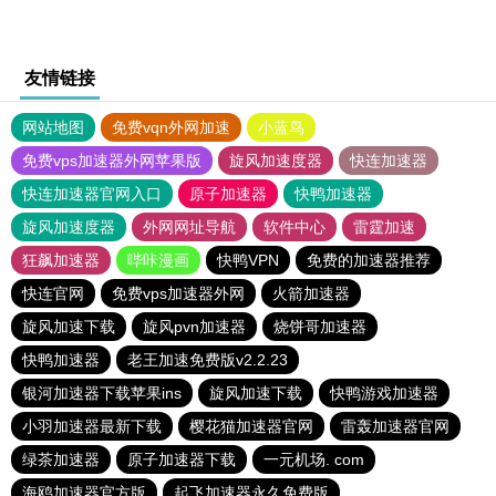
友情链接
网站地图
免费vqn外网加速
小蓝鸟
免费vps加速器外网苹果版
旋风加速度器
快连加速器
快连加速器官网入口
原子加速器
快鸭加速器
旋风加速度器
外网网址导航
软件中心
雷霆加速
狂飙加速器
哔咔漫画
快鸭VPN
免费的加速器推荐
快连官网
免费vps加速器外网
火箭加速器
旋风加速下载
旋风pvn加速器
烧饼哥加速器
快鸭加速器
老王加速免费版v2.2.23
银河加速器下载苹果ins
旋风加速下载
快鸭游戏加速器
小羽加速器最新下载
樱花猫加速器官网
雷轰加速器官网
绿茶加速器
原子加速器下载
一元机场. com
海鸥加速器官方版
起飞加速器永久免费版