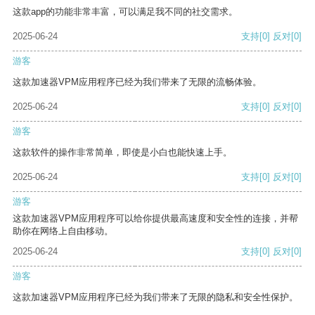
这款app的功能非常丰富，可以满足我不同的社交需求。
2025-06-24
支持
[0]
反对
[0]
游客
这款加速器VPM应用程序已经为我们带来了无限的流畅体验。
2025-06-24
支持
[0]
反对
[0]
游客
这款软件的操作非常简单，即使是小白也能快速上手。
2025-06-24
支持
[0]
反对
[0]
游客
这款加速器VPM应用程序可以给你提供最高速度和安全性的连接，并帮
助你在网络上自由移动。
2025-06-24
支持
[0]
反对
[0]
游客
这款加速器VPM应用程序已经为我们带来了无限的隐私和安全性保护。