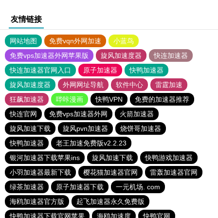
友情链接
网站地图
免费vqn外网加速
小蓝鸟
免费vps加速器外网苹果版
旋风加速度器
快连加速器
快连加速器官网入口
原子加速器
快鸭加速器
旋风加速度器
外网网址导航
软件中心
雷霆加速
狂飙加速器
哔咔漫画
快鸭VPN
免费的加速器推荐
快连官网
免费vps加速器外网
火箭加速器
旋风加速下载
旋风pvn加速器
烧饼哥加速器
快鸭加速器
老王加速免费版v2.2.23
银河加速器下载苹果ins
旋风加速下载
快鸭游戏加速器
小羽加速器最新下载
樱花猫加速器官网
雷轰加速器官网
绿茶加速器
原子加速器下载
一元机场. com
海鸥加速器官方版
起飞加速器永久免费版
快鸭加速器下载官网苹果
海鸥加速度
快鸭官网