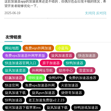
这款加速器app的加速效果还是不错的，但偶尔也会出现卡顿的情况，希
望开发者能够优化一下。
2025-06-19
支持
[0]
反对
[0]
友情链接
网站地图
免费vqn外网加速
小蓝鸟
免费vps加速器外网苹果版
旋风加速度器
快连加速器
快连加速器官网入口
原子加速器
快鸭加速器
旋风加速度器
外网网址导航
软件中心
雷霆加速
狂飙加速器
哔咔漫画
快鸭VPN
免费的加速器推荐
快连官网
免费vps加速器外网
火箭加速器
旋风加速下载
旋风pvn加速器
烧饼哥加速器
快鸭加速器
老王加速免费版v2.2.23
银河加速器下载苹果ins
旋风加速下载
快鸭游戏加速器