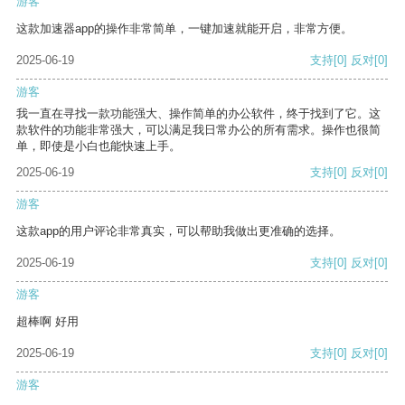
游客
这款加速器app的操作非常简单，一键加速就能开启，非常方便。
2025-06-19
支持
[0]
反对
[0]
游客
我一直在寻找一款功能强大、操作简单的办公软件，终于找到了它。这
款软件的功能非常强大，可以满足我日常办公的所有需求。操作也很简
单，即使是小白也能快速上手。
2025-06-19
支持
[0]
反对
[0]
游客
这款app的用户评论非常真实，可以帮助我做出更准确的选择。
2025-06-19
支持
[0]
反对
[0]
游客
超棒啊 好用
2025-06-19
支持
[0]
反对
[0]
游客