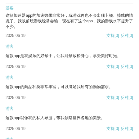
游客
这款加速器app的加速效果非常好，玩游戏再也不会出现卡顿、掉线的情
况了。我以前玩游戏经常会输，现在有了这个app，我的游戏水平提升了
不少。
2025-06-19
支持
[0]
反对
[0]
游客
这款app是我娱乐的好帮手，让我能够放松身心，享受美好时光。
2025-06-19
支持
[0]
反对
[0]
游客
这款app的商品种类非常丰富，可以满足我所有的购物需求。
2025-06-19
支持
[0]
反对
[0]
游客
这款app就像我的私人导游，带我领略世界各地的美景。
2025-06-19
支持
[0]
反对
[0]