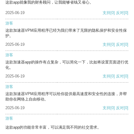
这款app就像我的财务顾问，让我能够省钱又省心。
2025-06-19
支持
[0]
反对
[0]
游客
这款加速器VPM应用程序已经为我们带来了无限的隐私保护和安全性保
护。
2025-06-19
支持
[0]
反对
[0]
游客
这款加速器app的操作有点复杂，可以简化一下，比如将设置页面进行优
化。
2025-06-19
支持
[0]
反对
[0]
游客
这款加速器VPM应用程序可以给你提供最高速度和安全性的连接，并帮
助你在网络上自由移动。
2025-06-19
支持
[0]
反对
[0]
游客
这款app的功能非常丰富，可以满足我不同的社交需求。