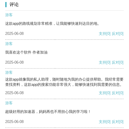
评论
游客
这款app的路线规划非常精准，让我能够快速到达目的地。
2025-06-08
支持
[0]
反对
[0]
游客
我喜欢这个软件 作者加油
2025-06-08
支持
[0]
反对
[0]
游客
这款app就像我的私人助理，随时随地为我的办公提供帮助。我经常需要
查找资料，这款app的搜索功能非常强大，能够快速找到我需要的信息。
2025-06-08
支持
[0]
反对
[0]
游客
超级好用的加速器，妈妈再也不用担心我的学习啦！
2025-06-08
支持
[0]
反对
[0]