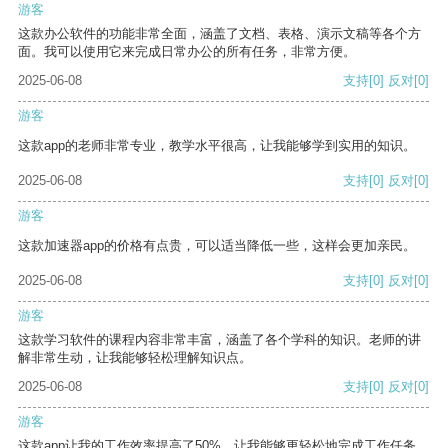
游客
这款办公软件的功能非常全面，涵盖了文档、表格、演示文稿等各个方
面。我可以使用它来完成日常办公的所有任务，非常方便。
2025-06-08
支持
[0]
反对
[0]
游客
这款app的老师非常专业，教学水平很高，让我能够学到实用的知识。
2025-06-08
支持
[0]
反对
[0]
游客
这款加速器app的价格有点贵，可以适当降低一些，这样会更加亲民。
2025-06-08
支持
[0]
反对
[0]
游客
这款学习软件的课程内容非常丰富，涵盖了各个学科的知识。老师的讲
解非常生动，让我能够轻松理解知识点。
2025-06-08
支持
[0]
反对
[0]
游客
这款app让我的工作效率提高了50%，让我能够更轻松地完成工作任务。