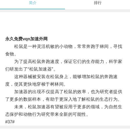
简介
排行
永久免费vqn加速外网
松鼠是一种灵活机敏的小动物，常常奔跑于林间，寻找
食物。
为了提高松鼠奔跑速度，保证它们的生存能力，科学家
们研发出了“松鼠加速器”。
这种器械被安装在松鼠身上，能够增加松鼠的奔跑速
度，使其更快地穿梭于树林间。
加速器的出现不仅提高了松鼠的效率，也为研究者提供
了更多的数据样本，有助于更深入地了解松鼠的生态行为。
未来，松鼠加速器有望被应用于更多的领域，为自然生
态保护和动物行为研究带来全新的可能性。
#37#