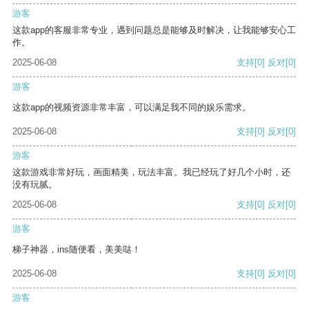
游客
这款app的客服非常专业，遇到问题总是能够及时解决，让我能够安心工
作。
2025-06-08
支持
[0]
反对
[0]
游客
这款app的视频资源非常丰富，可以满足我不同的娱乐需求。
2025-06-08
支持
[0]
反对
[0]
游客
这款游戏非常好玩，画面精美，玩法丰富。我已经玩了好几个小时，还
没有玩腻。
2025-06-08
支持
[0]
反对
[0]
游客
梯子神器，ins随便看，美美哒！
2025-06-08
支持
[0]
反对
[0]
游客