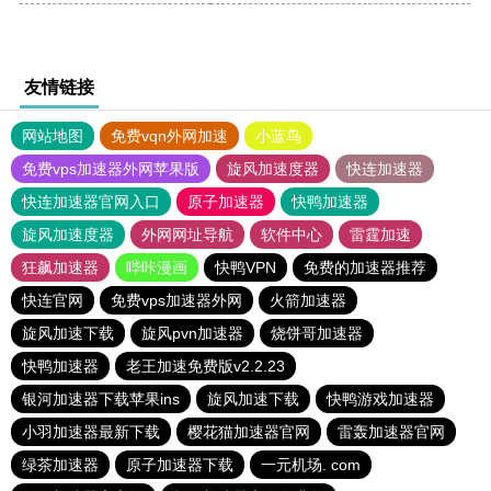
友情链接
网站地图
免费vqn外网加速
小蓝鸟
免费vps加速器外网苹果版
旋风加速度器
快连加速器
快连加速器官网入口
原子加速器
快鸭加速器
旋风加速度器
外网网址导航
软件中心
雷霆加速
狂飙加速器
哔咔漫画
快鸭VPN
免费的加速器推荐
快连官网
免费vps加速器外网
火箭加速器
旋风加速下载
旋风pvn加速器
烧饼哥加速器
快鸭加速器
老王加速免费版v2.2.23
银河加速器下载苹果ins
旋风加速下载
快鸭游戏加速器
小羽加速器最新下载
樱花猫加速器官网
雷轰加速器官网
绿茶加速器
原子加速器下载
一元机场. com