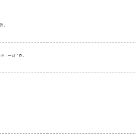
野。
合理，一目了然。