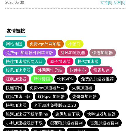
2025-05-30
支持
[0]
反对
[0]
友情链接
网站地图
免费vqn外网加速
小蓝鸟
免费vps加速器外网苹果版
旋风加速度器
快连加速器
快连加速器官网入口
原子加速器
快鸭加速器
旋风加速度器
外网网址导航
软件中心
雷霆加速
狂飙加速器
哔咔漫画
快鸭VPN
免费的加速器推荐
快连官网
免费vps加速器外网
火箭加速器
旋风加速下载
旋风pvn加速器
烧饼哥加速器
快鸭加速器
老王加速免费版v2.2.23
银河加速器下载苹果ins
旋风加速下载
快鸭游戏加速器
小羽加速器最新下载
樱花猫加速器官网
雷轰加速器官网