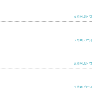
支持
[0]
反对
[0]
支持
[0]
反对
[0]
支持
[0]
反对
[0]
支持
[0]
反对
[0]