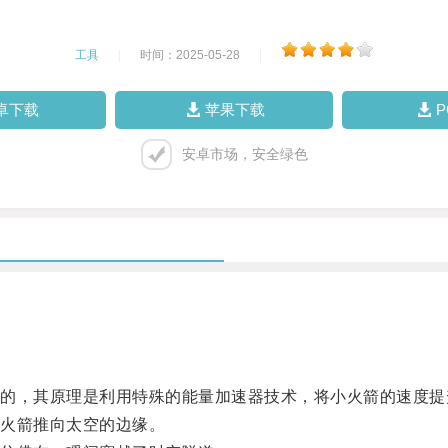
工具
|
时间：2025-05-28
|
卓下载
苹果下载
安卓市场，安全绿色
，其原理是利用特殊的能量加速器技术，将小火箭的速度提
火箭推向太空的边缘。