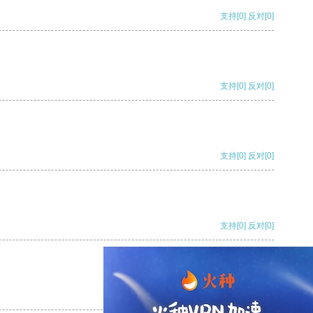
支持
[0]
反对
[0]
支持
[0]
反对
[0]
支持
[0]
反对
[0]
支持
[0]
反对
[0]
支持
[0]
反对
[0]