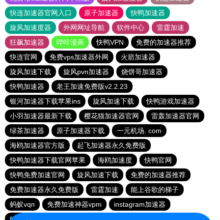
快连加速器官网入口
原子加速器
快鸭加速器
旋风加速度器
外网网址导航
软件中心
雷霆加速
狂飙加速器
哔咔漫画
快鸭VPN
免费的加速器推荐
快连官网
免费vps加速器外网
火箭加速器
旋风加速下载
旋风pvn加速器
烧饼哥加速器
快鸭加速器
老王加速免费版v2.2.23
银河加速器下载苹果ins
旋风加速下载
快鸭游戏加速器
小羽加速器最新下载
樱花猫加速器官网
雷轰加速器官网
绿茶加速器
原子加速器下载
一元机场. com
海鸥加速器官方版
起飞加速器永久免费版
快鸭加速器下载官网苹果
海鸥加速度
快鸭官网
快鸭免费加速官网
旋风加速下载
免费的加速器推荐
免费加速器永久免费版
雷霆加速
能上谷歌的梯子
蚂蚁vqn
免费加速神器vpm
instagram加速器
fy66加速器
免费跨墙软件
毒舌加速器