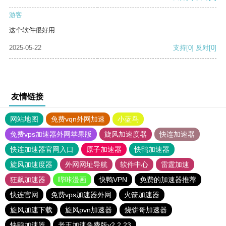
游客
这个软件很好用
2025-05-22
支持
[0]
反对
[0]
友情链接
网站地图
免费vqn外网加速
小蓝鸟
免费vps加速器外网苹果版
旋风加速度器
快连加速器
快连加速器官网入口
原子加速器
快鸭加速器
旋风加速度器
外网网址导航
软件中心
雷霆加速
狂飙加速器
哔咔漫画
快鸭VPN
免费的加速器推荐
快连官网
免费vps加速器外网
火箭加速器
旋风加速下载
旋风pvn加速器
烧饼哥加速器
快鸭加速器
老王加速免费版v2.2.23